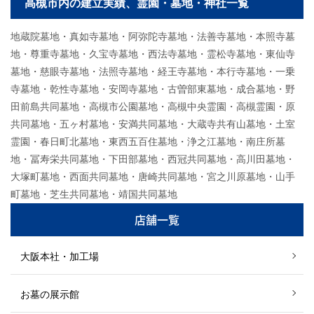
高槻市内の建立実績、霊園・墓地・神社一覧
地蔵院墓地・真如寺墓地・阿弥陀寺墓地・法善寺墓地・本照寺墓
地・尊重寺墓地・久宝寺墓地・西法寺墓地・霊松寺墓地・東仙寺
墓地・慈眼寺墓地・法照寺墓地・経王寺墓地・本行寺墓地・一乗
寺墓地・乾性寺墓地・安岡寺墓地・古曽部東墓地・成合墓地・野
田前島共同墓地・高槻市公園墓地・高槻中央霊園・高槻霊園・原
共同墓地・五ヶ村墓地・安満共同墓地・大蔵寺共有山墓地・土室
霊園・春日町北墓地・東西五百住墓地・浄之江墓地・南庄所墓
地・冨寿栄共同墓地・下田部墓地・西冠共同墓地・高川田墓地・
大塚町墓地・西面共同墓地・唐崎共同墓地・宮之川原墓地・山手
町墓地・芝生共同墓地・靖国共同墓地
店舗一覧
大阪本社・加工場
お墓の展示館