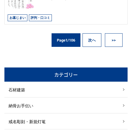
お墓じまい
評判・口コミ
Page1/106
次へ
>>
カテゴリー
石材建築
納骨お手伝い
戒名彫刻・新規灯篭