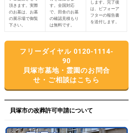
します。完了後
頂きます。実際
す。全国対応
は、ビフォーア
のお墓は、お墓
で、田舎のお墓
フターの報告書
の展示場で御覧
の確認見積もり
を送付します。
下さい。
は無料です。
フリーダイヤル 0120-1114-
90
貝塚市墓地・霊園のお問合
せ・ご相談はこちら
貝塚市の改葬許可申請について