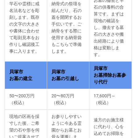
お墓の撤去と竿
竿石や霊標に戒
納骨式の祭壇を
石の供養料の合
名法名などを彫
組んだり、石の
算です。まずは
刻します。既存
蓋を開閉するお
現地の確認を
の文字の大きさ
手伝いです。ご
し、撤去する墓
や書体に合わせ
納骨をする際に
石の大きさや搬
て彫刻見本をお
使用する納骨袋
出経路により価
作りし確認後工
もこちらで準備
格は変動しま
事に入ります。
します。
す。
貝塚市
貝塚市
貝塚市
お墓掃除お墓参
お墓の建立
お墓の引越し
り代行
50〜200万円
20〜80万円
17,600円～
（税込）
（税込）
（税込）
現地の区画を採
お参りしやすい
遠方のお施主様
寸した後、ご希
ように今ある霊
に代わり、心を
望の石や形を伺
園からお墓とお
込めてお掃除を
いご提案させて
骨を運搬しま