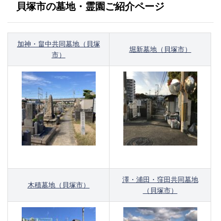
貝塚市の墓地・霊園ご紹介ページ
加神・畠中共同墓地（貝塚
堀新墓地（貝塚市）
市）
澤・浦田・窪田共同墓地
木積墓地（貝塚市）
（貝塚市）