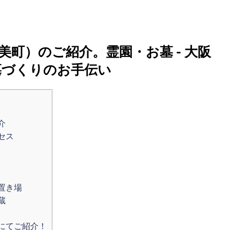
町）のご紹介。霊園・お墓 - 大阪
墓づくりのお手伝い
介
セス
置き場
蔵
にてご紹介！