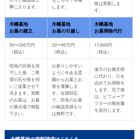
格は変動しま
事に入ります。
します。
す。
木幡墓地
木幡墓地
木幡墓地
お墓の建立
お墓の引越し
お墓掃除代行
50〜200万円
20〜80万円
17,600円
（税込）
（税込）
（税込）
現地の区画を採
お参りしやすい
遠方のお施主様
寸した後、ご希
ように今ある霊
に代わり、心を
望の石や形を伺
園からお墓とお
込めてお掃除を
いご提案させて
骨を運搬しま
します。完了後
頂きます。実際
す。全国対応
は、ビフォーア
のお墓は、お墓
で、田舎のお墓
フターの報告書
の展示場で御覧
の確認見積もり
を送付します。
下さい。
は無料です。