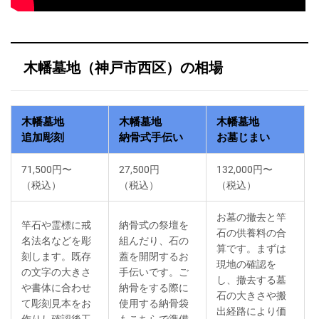
木幡墓地（神戸市西区）の相場
木幡墓地
木幡墓地
木幡墓地
追加彫刻
納骨式手伝い
お墓じまい
71,500円〜
27,500円
132,000円〜
（税込）
（税込）
（税込）
お墓の撤去と竿
竿石や霊標に戒
納骨式の祭壇を
石の供養料の合
名法名などを彫
組んだり、石の
算です。まずは
刻します。既存
蓋を開閉するお
現地の確認を
の文字の大きさ
手伝いです。ご
し、撤去する墓
や書体に合わせ
納骨をする際に
石の大きさや搬
て彫刻見本をお
使用する納骨袋
出経路により価
作りし確認後工
もこちらで準備