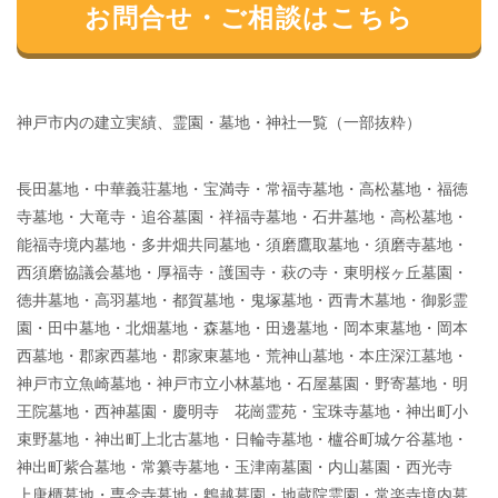
お問合せ・ご相談はこちら
神戸市内の建立実績、霊園・墓地・神社一覧（一部抜粋）
長田墓地・中華義荘墓地・宝満寺・常福寺墓地・高松墓地・福徳
寺墓地・大竜寺・追谷墓園・祥福寺墓地・石井墓地・高松墓地・
能福寺境内墓地・多井畑共同墓地・須磨鷹取墓地・須磨寺墓地・
西須磨協議会墓地・厚福寺・護国寺・萩の寺・東明桜ヶ丘墓園・
徳井墓地・高羽墓地・都賀墓地・鬼塚墓地・西青木墓地・御影霊
園・田中墓地・北畑墓地・森墓地・田邊墓地・岡本東墓地・岡本
西墓地・郡家西墓地・郡家東墓地・荒神山墓地・本庄深江墓地・
神戸市立魚崎墓地・神戸市立小林墓地・石屋墓園・野寄墓地・明
王院墓地・西神墓園・慶明寺 花崗霊苑・宝珠寺墓地・神出町小
束野墓地・神出町上北古墓地・日輪寺墓地・櫨谷町城ケ谷墓地・
神出町紫合墓地・常纂寺墓地・玉津南墓園・内山墓園・西光寺
上唐櫃墓地・専念寺墓地・鵯越墓園・地蔵院霊園・常楽寺境内墓