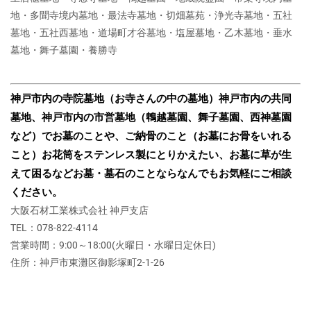
地・多聞寺境内墓地・最法寺墓地・切畑墓苑・浄光寺墓地・五社
墓地・五社西墓地・道場町才谷墓地・塩屋墓地・乙木墓地・垂水
墓地・舞子墓園・養勝寺
神戸市内の寺院墓地（お寺さんの中の墓地）
神戸市内の共同
墓地、神戸市内の市営墓地（鵯越墓園、舞子墓園、西神墓園
など）で
お墓のことや、ご納骨のこと（お墓にお骨をいれる
こと）
お花筒をステンレス製にとりかえたい、お墓に草が生
えて困るなど
お墓・墓石のことならなんでもお気軽にご相談
ください。
大阪石材工業株式会社 神戸支店
TEL：078-822-4114
営業時間：9:00～18:00(火曜日・水曜日定休日)
住所：神戸市東灘区御影塚町2‐1‐26