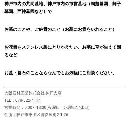
神戸市内の共同墓地、神戸市内の市営墓地（鵯越墓園、舞子
墓園、西神墓園など）で
お墓のことや、ご納骨のこと（お墓にお骨をいれること）
お花筒をステンレス製にとりかえたい、お墓に草が生えて困
るなど
お墓・墓石のことならなんでもお気軽にご相談ください。
大阪石材工業株式会社 神戸支店
TEL：078-822-4114
営業時間：9:00～18:00(火曜日・水曜日定休日)
住所：神戸市東灘区御影塚町2‐1‐26