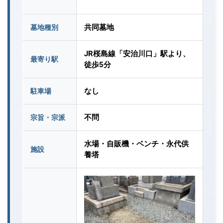
共同墓地
墓地種別
JR桜島線「安治川口」駅より、
最寄り駅
徒歩5分
なし
駐車場
不問
宗旨・宗派
水場・自販機・ベンチ・永代供
施設
養塔