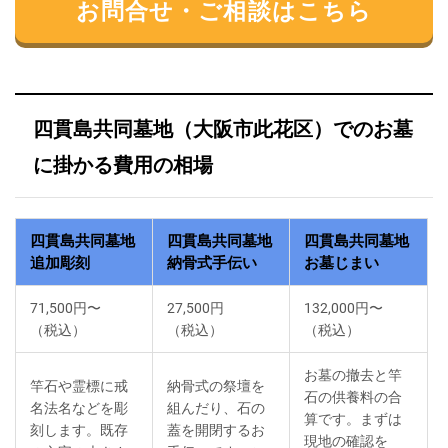
お問合せ・ご相談はこちら
四貫島共同墓地（大阪市此花区）でのお墓
に掛かる費用の相場
四貫島共同墓地
四貫島共同墓地
四貫島共同墓地
追加彫刻
納骨式手伝い
お墓じまい
71,500円〜
27,500円
132,000円〜
（税込）
（税込）
（税込）
お墓の撤去と竿
竿石や霊標に戒
納骨式の祭壇を
石の供養料の合
名法名などを彫
組んだり、石の
算です。まずは
刻します。既存
蓋を開閉するお
現地の確認を