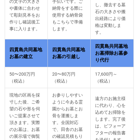
の文字の大きさ
手伝いです。ご
し、撤去する墓
や書体に合わせ
納骨をする際に
石の大きさや搬
て彫刻見本をお
使用する納骨袋
出経路により価
作りし確認後工
もこちらで準備
格は変動しま
事に入ります。
します。
す。
四貫島共同墓地
四貫島共同墓地
四貫島共同墓地
お墓掃除お墓参
お墓の建立
お墓の引越し
り代行
50〜200万円
20〜80万円
17,600円～
（税込）
（税込）
（税込）
現地の区画を採
お参りしやすい
遠方のお施主様
寸した後、ご希
ように今ある霊
に代わり、心を
望の石や形を伺
園からお墓とお
込めてお掃除を
いご提案させて
骨を運搬しま
します。完了後
頂きます。実際
す。全国対応
は、ビフォーア
のお墓は、お墓
で、田舎のお墓
フターの報告書
の展示場で御覧
の確認見積もり
を送付します。