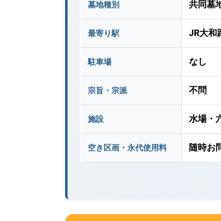
共同墓
墓地種別
JR大
最寄り駅
なし
駐車場
不問
宗旨・宗派
水場・
施設
随時お
空き区画・永代使用料