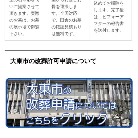
込めてお掃除を
いご提案させて
骨を運搬しま
します。完了後
頂きます。実際
す。全国対応
は、ビフォーア
のお墓は、お墓
で、田舎のお墓
フターの報告書
の展示場で御覧
の確認見積もり
を送付します。
下さい。
は無料です。
大東市の改葬許可申請について