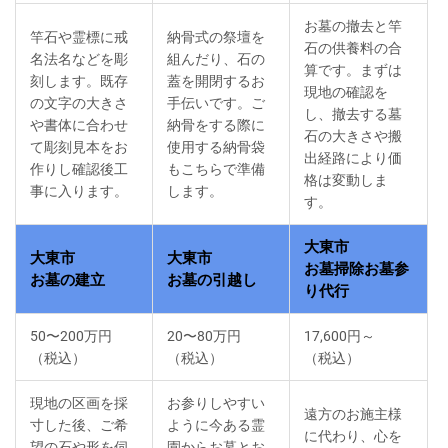
お墓の撤去と竿
竿石や霊標に戒
納骨式の祭壇を
石の供養料の合
名法名などを彫
組んだり、石の
算です。まずは
刻します。既存
蓋を開閉するお
現地の確認を
の文字の大きさ
手伝いです。ご
し、撤去する墓
や書体に合わせ
納骨をする際に
石の大きさや搬
て彫刻見本をお
使用する納骨袋
出経路により価
作りし確認後工
もこちらで準備
格は変動しま
事に入ります。
します。
す。
大東市
大東市
大東市
お墓掃除お墓参
お墓の建立
お墓の引越し
り代行
50〜200万円
20〜80万円
17,600円～
（税込）
（税込）
（税込）
現地の区画を採
お参りしやすい
遠方のお施主様
寸した後、ご希
ように今ある霊
に代わり、心を
望の石や形を伺
園からお墓とお