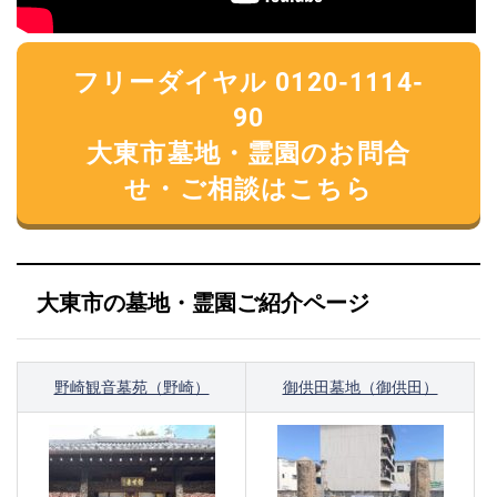
フリーダイヤル 0120-1114-
90
大東市墓地・霊園のお問合
せ・ご相談はこちら
大東市の墓地・霊園ご紹介ページ
野崎観音墓苑（野崎）
御供田墓地（御供田）