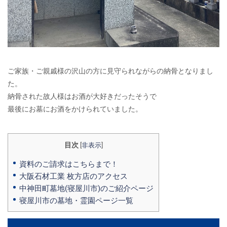
ご家族・ご親戚様の沢山の方に見守られながらの納骨となりまし
た。
納骨された故人様はお酒が大好きだったそうで
最後にお墓にお酒をかけられていました。
目次
[
非表示
]
資料のご請求はこちらまで！
大阪石材工業 枚方店のアクセス
中神田町墓地(寝屋川市)のご紹介ページ
寝屋川市の墓地・霊園ページ一覧