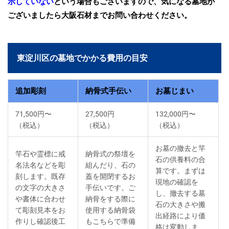
示していない
という場合もございますので、気になる墓地が
ございましたら大阪石材までお問い合わせください。
東淀川区の墓地でかかる費用の目安
追加彫刻
納骨式手伝い
お墓じまい
71,500円〜
27,500円
132,000円〜
（税込）
（税込）
（税込）
お墓の撤去と竿
竿石や霊標に戒
納骨式の祭壇を
石の供養料の合
名法名などを彫
組んだり、石の
算です。まずは
刻します。既存
蓋を開閉するお
現地の確認を
の文字の大きさ
手伝いです。ご
し、撤去する墓
や書体に合わせ
納骨をする際に
石の大きさや搬
て彫刻見本をお
使用する納骨袋
出経路により価
作りし確認後工
もこちらで準備
格は変動しま