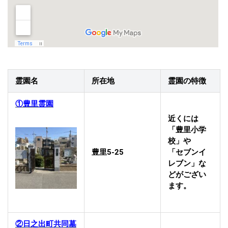
霊園名
所在地
霊園の特徴
①豊里霊園
近くには
「豊里小学
校」や
豊里5-25
「セブンイ
レブン」な
どがござい
ます。
②日之出町共同墓