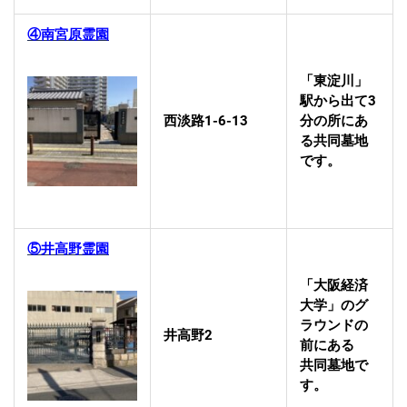
④南宮原霊園
「東淀川」
駅から出て3
西淡路1-6-13
分の所にあ
る共同墓地
です。
⑤井高野霊園
「大阪経済
大学」のグ
ラウンドの
井高野2
前にある
共同墓地で
す。