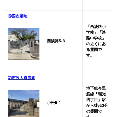
⑥国次墓地
「西淡路小
学校」「淡
路中学校」
西淡路5-3
の近くにあ
る霊園で
す。
⑦市設大道霊園
地下鉄今里
筋線「瑞光
四丁目」駅
小松5-1
から徒歩3分
の霊園で