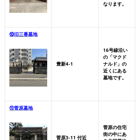
なります。
⑩旧三番墓地
16号線沿い
の「マクド
豊新4-1
ナルド」の
近くにある
墓地です。
⑪菅原墓地
菅原の住宅
街の中にあ
菅原3-11 付近