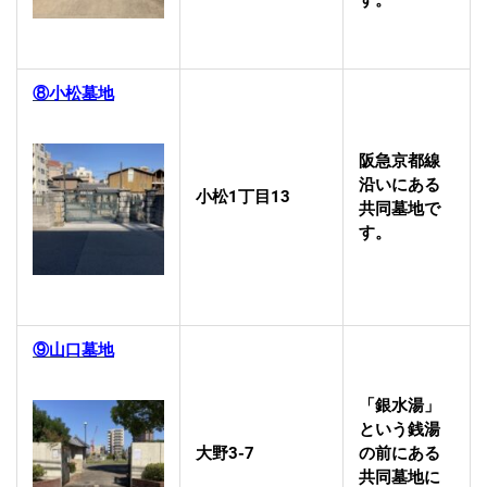
す。
⑧小松墓地
阪急京都線
沿いにある
小松1丁目13
共同墓地で
す。
⑨山口墓地
「銀水湯」
という銭湯
大野3-7
の前にある
共同墓地に