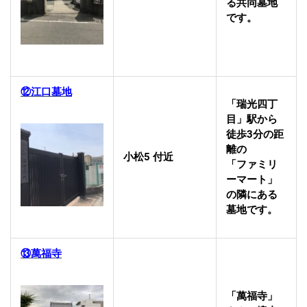
る共同墓地
です。
⑫江口墓地
「瑞光四丁
目」駅から
徒歩3分の距
離の
小松5 付近
「ファミリ
ーマート」
の隣にある
墓地です。
⑬萬福寺
「萬福寺」