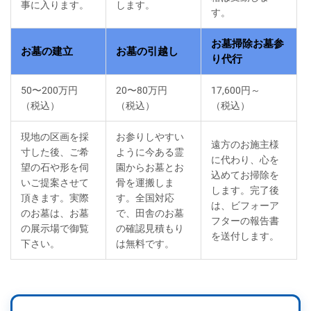
事に入ります。
します。
す。
お墓掃除お墓参
お墓の建立
お墓の引越し
り代行
50〜200万円
20〜80万円
17,600円～
（税込）
（税込）
（税込）
現地の区画を採
お参りしやすい
遠方のお施主様
寸した後、ご希
ように今ある霊
に代わり、心を
望の石や形を伺
園からお墓とお
込めてお掃除を
いご提案させて
骨を運搬しま
します。完了後
頂きます。実際
す。全国対応
は、ビフォーア
のお墓は、お墓
で、田舎のお墓
フターの報告書
の展示場で御覧
の確認見積もり
を送付します。
下さい。
は無料です。