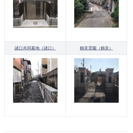
諸口共同墓地（
諸口
）
鶴見霊園（
鶴見
）