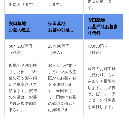
格は変動しま
事に入ります。
します。
す。
安田墓地
安田墓地
安田墓地
お墓掃除お墓参
お墓の建立
お墓の引越し
り代行
50〜200万円
20〜80万円
17,600円～
（税込）
（税込）
（税込）
現地の区画を採
お参りしやすい
遠方のお施主様
寸した後、ご希
ように今ある霊
に代わり、心を
望の石や形を伺
園からお墓とお
込めてお掃除を
いご提案させて
骨を運搬しま
します。完了後
頂きます。実際
す。全国対応
は、ビフォーア
のお墓は、お墓
で、田舎のお墓
フターの報告書
の展示場で御覧
の確認見積もり
を送付します。
下さい。
は無料です。