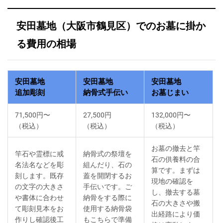
安田墓地（大阪市鶴見区）でのお墓に掛か
る費用の相場
安田墓地
安田墓地
安田墓地
追加彫刻
納骨式手伝い
お墓じまい
71,500円〜
27,500円
132,000円〜
（税込）
（税込）
（税込）
お墓の撤去と竿
竿石や霊標に戒
納骨式の祭壇を
石の供養料の合
名法名などを彫
組んだり、石の
算です。まずは
刻します。既存
蓋を開閉するお
現地の確認を
の文字の大きさ
手伝いです。ご
し、撤去する墓
や書体に合わせ
納骨をする際に
石の大きさや搬
て彫刻見本をお
使用する納骨袋
出経路により価
作りし確認後工
もこちらで準備