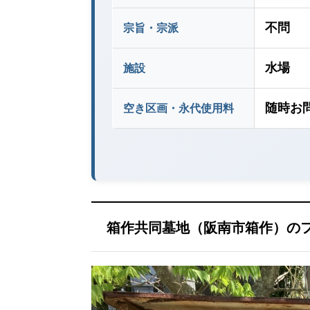
不問
宗旨・宗派
水場
施設
随時お
空き区画・永代使用料
箱作共同墓地（阪南市箱作）の