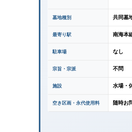
共同墓
墓地種別
南海本
最寄り駅
なし
駐車場
不問
宗旨・宗派
水場・
施設
随時お
空き区画・永代使用料