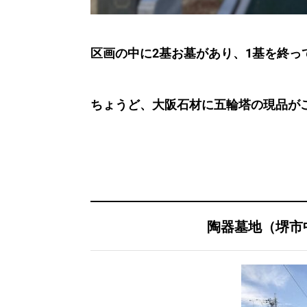
区画の中に2基お墓があり、1基を終
ちょうど、大阪石材に五輪塔の現品が
陶器墓地（堺市