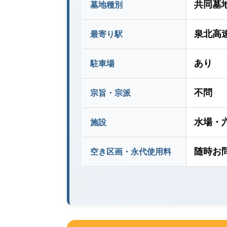
共同墓
墓地種別
泉北高
最寄り駅
あり
駐車場
不問
宗旨・宗派
水場・
施設
随時お
空き区画・永代使用料