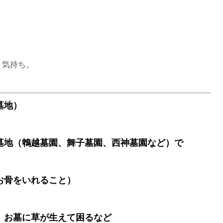
』気持ち。
墓地）
墓地（鵯越墓園、舞子墓園、西神墓園など）で
お骨をいれること）
、お墓に草が生えて困るなど