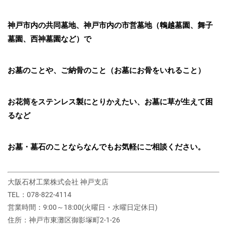
神戸市内の共同墓地、神戸市内の市営墓地（鵯越墓園、舞子
墓園、西神墓園など）で
お墓のことや、ご納骨のこと（お墓にお骨をいれること）
お花筒をステンレス製にとりかえたい、お墓に草が生えて困
るなど
お墓・墓石のことならなんでもお気軽にご相談ください。
大阪石材工業株式会社 神戸支店
TEL：078-822-4114
営業時間：9:00～18:00(火曜日・水曜日定休日)
住所：神戸市東灘区御影塚町2‐1‐26