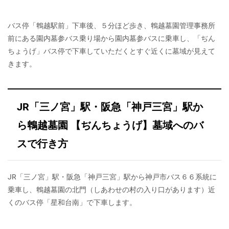
バス停「鵯越駅前」下車後、５分ほど歩き、鵯越墓園管理事務所
前にある園内墓参バス乗り場から園内墓参バスに乗車し、「ぢん
ちょうげ」バス停で下車していただくとすぐ近くに墓域が見えて
きます。
JR「三ノ宮」駅・阪急「神戸三宮」駅か
ら鵯越墓園 【ぢんちょうげ】墓域へのバ
スで行き方
JR「三ノ宮」駅・阪急「神戸三宮」駅から神戸市バス６６系統に
乗車し、鵯越墓園の北門（しあわせの村の入り口があります）近
くのバス停「星和台南」で下車します。