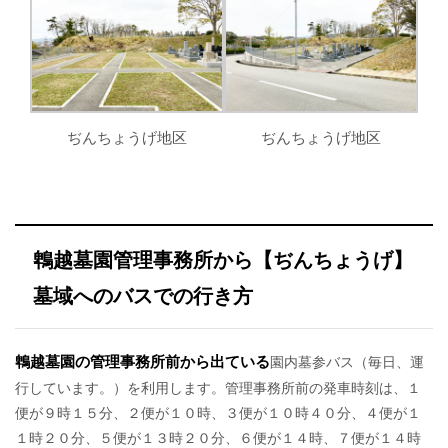
ぢんちょうげ地区
ぢんちょうげ地区
鵯越墓園管理事務所から【ぢんちょうげ】
墓域へのバスでの行き方
鵯越墓園の管理事務所前から出ている
園内墓参バス（毎日、運
行しています。）を利用します。管理事務所前の発車時刻は、１
便が９時１５分、２便が１０時、３便が１０時４０分、４便が１
１時２０分、５便が１３時２０分、６便が１４時、７便が１４時