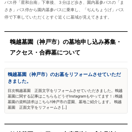
バス停「星和台南」下車後、３分ほど歩き、園内墓参バスの「ま
さき」バス停から園内墓参バスに乗車し、「ぢんちょうげ」バス
停で下車していただくとすぐ近くに墓域が見えてきます。
鵯越墓園（神戸市）の墓地申し込み募集・
アクセス・合葬墓について
鵯越墓園（神戸市）のお墓をリフォームさせていただ
きました。
目次鵯越墓園 正面文字をリフォームさせていただきました。鵯越
墓園に関する記事はこちらもどうぞInstagramもやってます！↓鵯越
墓園の資料請求はこちら‼神戸市の霊園、墓地ご紹介します。 鵯越
墓園 正面文字をリフォームさ […]