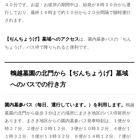
４０分です。お盆・お彼岸の期間中は、始発が８時３０分から運
行しており、最終１６時まで約１０分から２０分間隔で随時運行
されます。
【ぢんちょうげ】墓域へのアクセス
は、園内墓参バスの「ぢん
ちょうげ」バス停で降りられると便利です。
鵯越墓園の北門から【ぢんちょうげ】墓域
へのバスでの行き方
園内墓参バス（毎日、運行しています。）を利用します。
鵯越
墓園の北門から徒歩３分ほどの場所にまさき地区のバス停留所が
あります。まさき地区からの園内墓参バス発車時刻は、１便が９
時２７分、２便が１０時１２分、３便が１０時５２分、４便が１
１時３２分、５便が１３時３２分、６便が１４時１２分、７便が