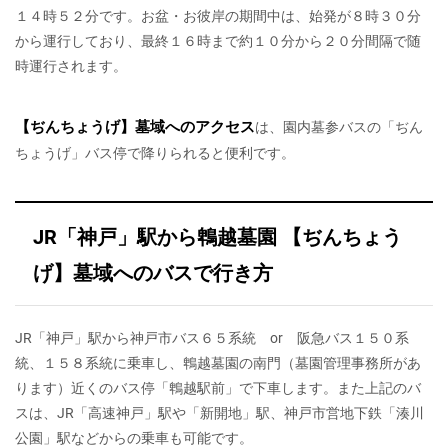
１４時５２分です。お盆・お彼岸の期間中は、始発が８時３０分
から運行しており、最終１６時まで約１０分から２０分間隔で随
時運行されます。
【ぢんちょうげ】墓域へのアクセス
は、園内墓参バスの「ぢん
ちょうげ」バス停で降りられると便利です。
JR「神戸」駅から鵯越墓園 【ぢんちょう
げ】墓域へのバスで行き方
JR「神戸」駅から神戸市バス６５系統 or 阪急バス１５０系
統、１５８系統に乗車し、鵯越墓園の南門（墓園管理事務所があ
ります）近くのバス停「鵯越駅前」で下車します。また上記のバ
スは、JR「高速神戸」駅や「新開地」駅、神戸市営地下鉄「湊川
公園」駅などからの乗車も可能です。