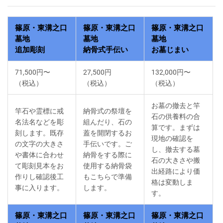
篠原・東溝之口
篠原・東溝之口
篠原・東溝之口
墓地
墓地
墓地
追加彫刻
納骨式手伝い
お墓じまい
71,500円〜
27,500円
132,000円〜
（税込）
（税込）
（税込）
お墓の撤去と竿
竿石や霊標に戒
納骨式の祭壇を
石の供養料の合
名法名などを彫
組んだり、石の
算です。まずは
刻します。既存
蓋を開閉するお
現地の確認を
の文字の大きさ
手伝いです。ご
し、撤去する墓
や書体に合わせ
納骨をする際に
石の大きさや搬
て彫刻見本をお
使用する納骨袋
出経路により価
作りし確認後工
もこちらで準備
格は変動しま
事に入ります。
します。
す。
篠原・東溝之口
篠原・東溝之口
篠原・東溝之口