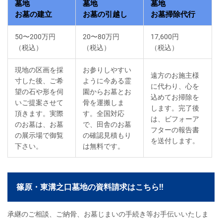
墓地
墓地
墓地
お墓の建立
お墓の引越し
お墓掃除代行
50〜200万円
20〜80万円
17,600円
（税込）
（税込）
（税込）
現地の区画を採
お参りしやすい
遠方のお施主様
寸した後、ご希
ように今ある霊
に代わり、心を
望の石や形を伺
園からお墓とお
込めてお掃除を
いご提案させて
骨を運搬しま
します。完了後
頂きます。実際
す。全国対応
は、ビフォーア
のお墓は、お墓
で、田舎のお墓
フターの報告書
の展示場で御覧
の確認見積もり
を送付します。
下さい。
は無料です。
篠原・東溝之口墓地の資料請求はこちら‼
承継のご相談、ご納骨、お墓じまいの手続き等お手伝いいたしま