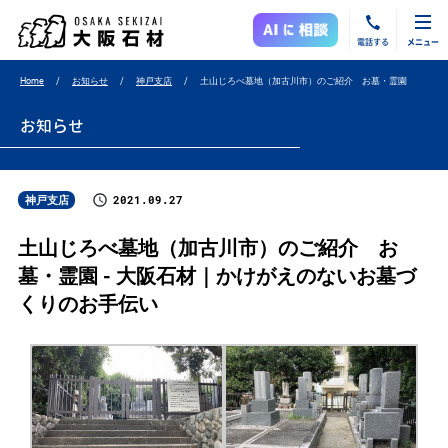
電話する
メニュー
Home
お知らせ
神戸支店
土山じろべ墓地（加古川市）のご紹介 お墓・霊園
お知らせ
2021.09.27
神戸支店
土山じろべ墓地（加古川市）のご紹介 お
墓・霊園 - 大阪石材｜かけがえのないお墓づ
くりのお手伝い