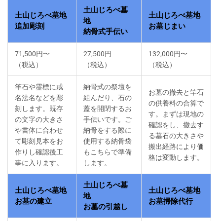
土山じろべ墓
土山じろべ墓地
土山じろべ墓地
地
追加彫刻
お墓じまい
納骨式手伝い
71,500円〜
27,500円
132,000円〜
（税込）
（税込）
（税込）
竿石や霊標に戒
納骨式の祭壇を
お墓の撤去と竿石
名法名などを彫
組んだり、石の
の供養料の合算で
刻します。既存
蓋を開閉するお
す。まずは現地の
の文字の大きさ
手伝いです。ご
確認をし、撤去す
や書体に合わせ
納骨をする際に
る墓石の大きさや
て彫刻見本をお
使用する納骨袋
搬出経路により価
作りし確認後工
もこちらで準備
格は変動します。
事に入ります。
します。
土山じろべ墓
土山じろべ墓地
土山じろべ墓地
地
お墓の建立
お墓掃除代行
お墓の引越し