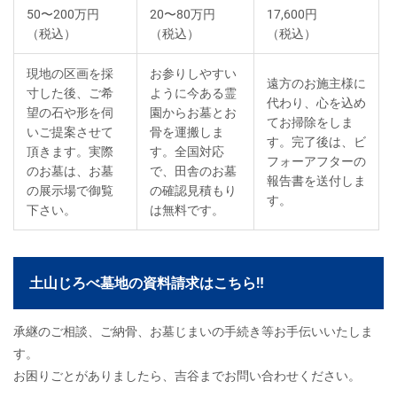
50〜200万円
20〜80万円
17,600円
（税込）
（税込）
（税込）
現地の区画を採
お参りしやすい
遠方のお施主様に
寸した後、ご希
ように今ある霊
代わり、心を込め
望の石や形を伺
園からお墓とお
てお掃除をしま
いご提案させて
骨を運搬しま
す。完了後は、ビ
頂きます。実際
す。全国対応
フォーアフターの
のお墓は、お墓
で、田舎のお墓
報告書を送付しま
の展示場で御覧
の確認見積もり
す。
下さい。
は無料です。
土山じろべ墓地の資料請求はこちら‼
承継のご相談、ご納骨、お墓じまいの手続き等お手伝いいたしま
す。
お困りごとがありましたら、吉谷までお問い合わせください。