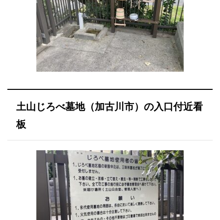
土山じろべ墓地（加古川市）の入口付近看
板