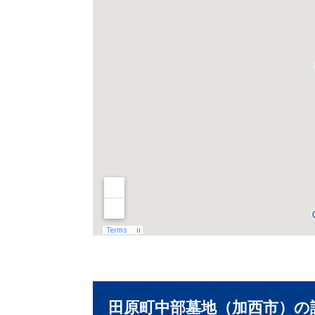
田原町中部墓地（加西市）の