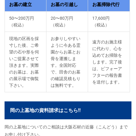
お墓の建立
お墓の引越し
お墓掃除代行
50〜200万円
20〜80万円
17,600円
（税込）
（税込）
（税込）
現地の区画を採
お参りしやすい
遠方のお施主様
寸した後、ご希
ように今ある霊
に代わり、心を
望の石や形を伺
園からお墓とお
込めてお掃除を
いご提案させて
骨を運搬しま
します。完了後
頂きます。実際
す。全国対応
は、ビフォーア
のお墓は、お墓
で、田舎のお墓
フターの報告書
の展示場で御覧
の確認見積もり
を送付します。
下さい。
は無料です。
岡の上墓地の資料請求はこちら‼
岡の上墓地についてのご相談は大阪石材の近藤（こんどう）まで
お申し付け下さい。