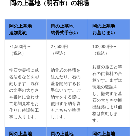
岡の上墓地（明石市）の相場
岡の上墓地
岡の上墓地
岡の上墓地
追加彫刻
納骨式手伝い
お墓じまい
71,500円〜
27,500円
132,000円〜
（税込）
（税込）
（税込）
お墓の撤去と竿
竿石や霊標に戒
納骨式の祭壇を
石の供養料の合
名法名などを彫
組んだり、石の
算です。まずは
刻します。既存
蓋を開閉するお
現地の確認を
の文字の大きさ
手伝いです。ご
し、撤去する墓
や書体に合わせ
納骨をする際に
石の大きさや搬
て彫刻見本をお
使用する納骨袋
出経路により価
作りし確認後工
もこちらで準備
格は変動しま
事に入ります。
します。
す。
岡の上墓地
岡の上墓地
岡の上墓地