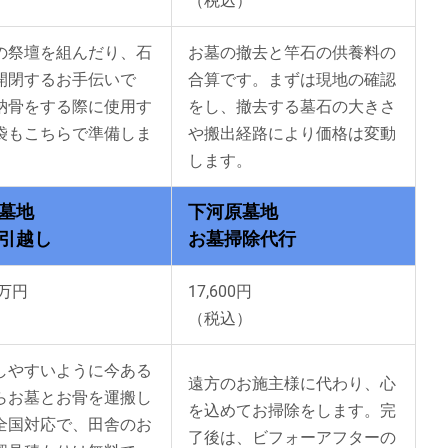
）
（税込）
の祭壇を組んだり、石
お墓の撤去と竿石の供養料の
開閉するお手伝いで
合算です。まずは現地の確認
納骨をする際に使用す
をし、撤去する墓石の大きさ
袋もこちらで準備しま
や搬出経路により価格は変動
します。
墓地
下河原墓地
引越し
お墓掃除代行
0万円
17,600円
）
（税込）
しやすいように今ある
遠方のお施主様に代わり、心
らお墓とお骨を運搬し
を込めてお掃除をします。完
全国対応で、田舎のお
了後は、ビフォーアフターの