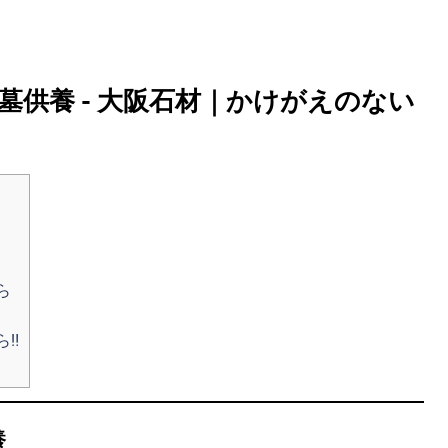
墓供養 - 大阪石材｜かけがえのない
ら
ら‼
養