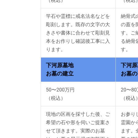
（税込）
（税込
竿石や霊標に戒名法名などを
納骨式
彫刻します。既存の文字の大
の蓋を
きさや書体に合わせて彫刻見
す。ご
本をお作りし確認後工事に入
る納骨
ります。
す。
下河原墓地
下河原
お墓の建立
お墓の
50〜200万円
20〜8
（税込）
（税込
現地の区画を採寸した後、ご
お参り
希望の石や形を伺いご提案さ
霊園か
せて頂きます。実際のお墓
ます。