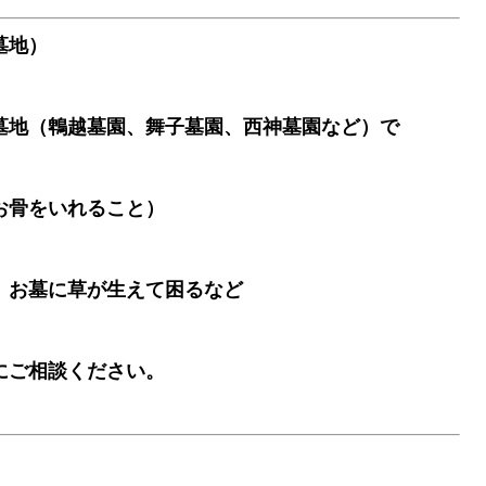
墓地）
墓地（鵯越墓園、舞子墓園、西神墓園など）で
お骨をいれること）
、お墓に草が生えて困るなど
にご相談ください。