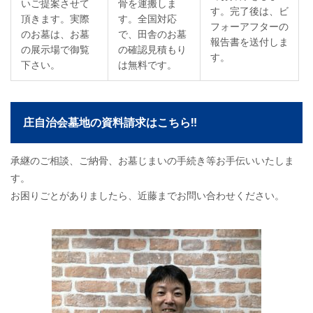
いご提案させて
骨を運搬しま
す。完了後は、ビ
頂きます。実際
す。全国対応
フォーアフターの
のお墓は、お墓
で、田舎のお墓
報告書を送付しま
の展示場で御覧
の確認見積もり
す。
下さい。
は無料です。
庄自治会墓地の資料請求はこちら‼
承継のご相談、ご納骨、お墓じまいの手続き等お手伝いいたしま
す。
お困りごとがありましたら、近藤までお問い合わせください。