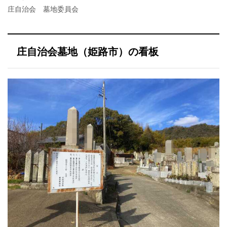
庄自治会 墓地委員会
庄自治会墓地（姫路市）の看板