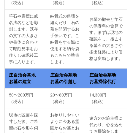
（税込）
（税込）
（税込）
竿石や霊標に戒
納骨式の祭壇を
お墓の撤去と竿石
名法名などを彫
組んだり、石の
の供養料の合算で
刻します。既存
蓋を開閉するお
す。まずは現地の
の文字の大きさ
手伝いです。ご
確認をし、撤去す
や書体に合わせ
納骨をする際に
る墓石の大きさや
て彫刻見本をお
使用する納骨袋
搬出経路により価
作りし確認後工
もこちらで準備
格は変動します。
事に入ります。
します。
庄自治会墓地
庄自治会墓地
庄自治会墓地
お墓の建立
お墓の引越し
お墓掃除代行
50〜200万円
20〜80万円
14,300円
（税込）
（税込）
（税込）
現地の区画を採
お参りしやすい
遠方のお施主様に
寸した後、ご希
ように今ある霊
代わり、心を込め
望の石や形を伺
園からお墓とお
てお掃除をしま