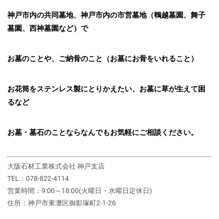
神戸市内の共同墓地、神戸市内の市営墓地（鵯越墓園、舞子
墓園、西神墓園など）で
お墓のことや、ご納骨のこと（お墓にお骨をいれること）
お花筒をステンレス製にとりかえたい、お墓に草が生えて困
るなど
お墓・墓石のことならなんでもお気軽にご相談ください。
大阪石材工業株式会社 神戸支店
TEL：078-822-4114
営業時間：9:00～18:00(火曜日・水曜日定休日)
住所：神戸市東灘区御影塚町2‐1‐26