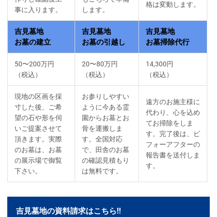
格は変動します。
事に入ります。
します。
吉見墓地
吉見墓地
吉見墓地
お墓の建立
お墓の引越し
お墓掃除代行
50〜200万円
20〜80万円
14,300円
（税込）
（税込）
（税込）
現地の区画を採
お参りしやすい
遠方のお施主様に
寸した後、ご希
ように今ある霊
代わり、心を込め
望の石や形を伺
園からお墓とお
てお掃除をしま
いご提案させて
骨を運搬しま
す。完了後は、ビ
頂きます。実際
す。全国対応
フォーアフターの
のお墓は、お墓
で、田舎のお墓
報告書を送付しま
の展示場で御覧
の確認見積もり
す。
下さい。
は無料です。
吉見墓地の資料請求はこちら‼