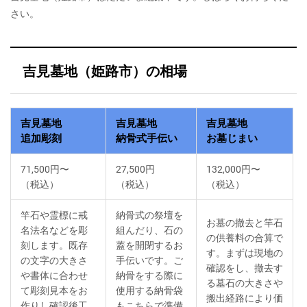
さい。
吉見墓地（姫路市）の相場
吉見墓地
吉見墓地
吉見墓地
追加彫刻
納骨式手伝い
お墓じまい
71,500円〜
27,500円
132,000円〜
（税込）
（税込）
（税込）
竿石や霊標に戒
納骨式の祭壇を
お墓の撤去と竿石
名法名などを彫
組んだり、石の
の供養料の合算で
刻します。既存
蓋を開閉するお
す。まずは現地の
の文字の大きさ
手伝いです。ご
確認をし、撤去す
や書体に合わせ
納骨をする際に
る墓石の大きさや
て彫刻見本をお
使用する納骨袋
搬出経路により価
作りし確認後工
もこちらで準備