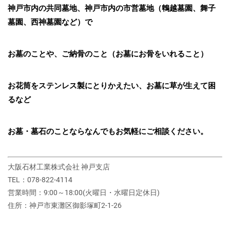
神戸市内の共同墓地、神戸市内の市営墓地（鵯越墓園、舞子
墓園、西神墓園など）で
お墓のことや、ご納骨のこと（お墓にお骨をいれること）
お花筒をステンレス製にとりかえたい、お墓に草が生えて困
るなど
お墓・墓石のことならなんでもお気軽にご相談ください。
大阪石材工業株式会社 神戸支店
TEL：078-822-4114
営業時間：9:00～18:00(火曜日・水曜日定休日)
住所：神戸市東灘区御影塚町2‐1‐26