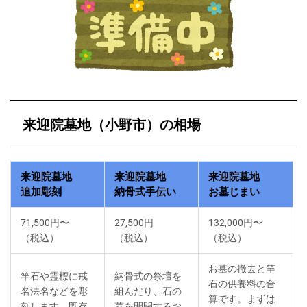
来迎院墓地（小野市）の相場
来迎院墓地
来迎院墓地
来迎院墓地
追加彫刻
納骨式手伝い
お墓じまい
71,500円〜
27,500円
132,000円〜
（税込）
（税込）
（税込）
お墓の撤去と竿
竿石や霊標に戒
納骨式の祭壇を
石の供養料の合
名法名などを彫
組んだり、石の
算です。まずは
刻します。既存
蓋を開閉するお