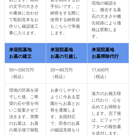
現地の確認を
の文字の大きさ
手伝いです。ご
し、撤去する墓
や書体に合わせ
納骨をする際に
石の大きさや搬
て彫刻見本をお
使用する納骨袋
出経路により価
作りし確認後工
もこちらで準備
格は変動しま
事に入ります。
します。
す。
来迎院墓地
来迎院墓地
来迎院墓地
お墓の建立
お墓の引越し
お墓掃除代行
50〜200万円
20〜80万円
17,600円
（税込）
（税込）
（税込）
現地の区画を採
お参りしやすい
遠方のお施主様
寸した後、ご希
ように今ある霊
に代わり、心を
望の石や形を伺
園からお墓とお
込めてお掃除を
いご提案させて
骨を運搬しま
します。完了後
頂きます。実際
す。全国対応
は、ビフォーア
のお墓は、お墓
で、田舎のお墓
フターの報告書
の展示場で御覧
の確認見積もり
を送付します。