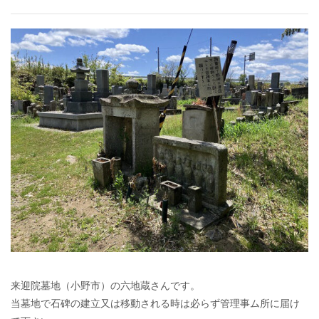
来迎院墓地（小野市）の六地蔵さんです。
当墓地で石碑の建立又は移動される時は必らず管理事ム所に届け