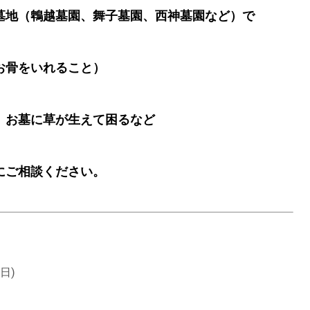
墓地（鵯越墓園、舞子墓園、西神墓園など）で
お骨をいれること）
、お墓に草が生えて困るなど
にご相談ください。
日)