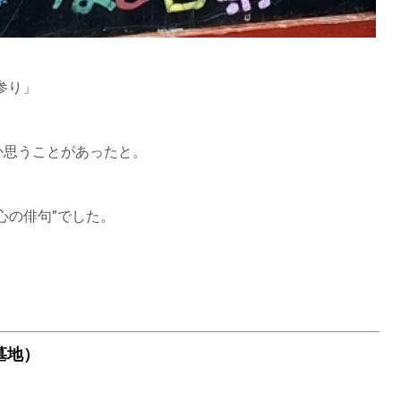
参り」
か思うことがあったと。
心の俳句”でした。
墓地）