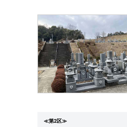
≪第2区≫