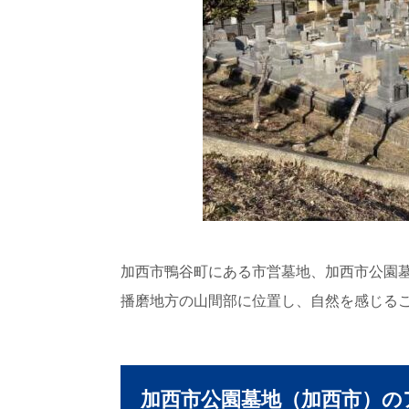
加西市鴨谷町にある市営墓地、加西市公園
播磨地方の山間部に位置し、自然を感じる
加西市公園墓地（加西市）の