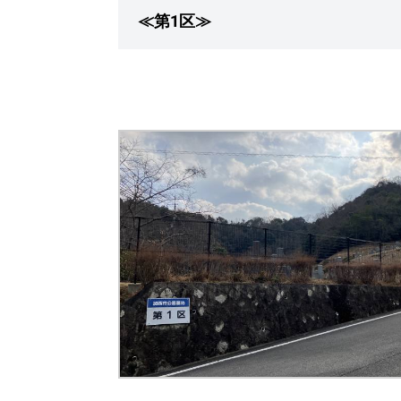
≪第1区≫