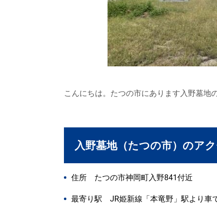
こんにちは。たつの市にあります入野墓地
入野墓地（たつの市）のアク
住所 たつの市神岡町入野841付近
最寄り駅 JR姫新線「本竜野」駅より車