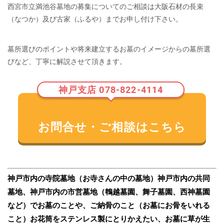
西宮市立満池谷墓地の募集についてのご相談は大阪石材の長束
（なつか）及び古家（ふるや）までお申し付け下さい。
墓所選びのポイントや将来建立するお墓のイメージからの墓所選
びなど、丁寧に解説させて頂きます。
神戸支店 078-822-4114
お問合せ・ご相談はこちら
神戸市内の寺院墓地（お寺さんの中の墓地）
神戸市内の共同
墓地、神戸市内の市営墓地（鵯越墓園、舞子墓園、西神墓園
など）で
お墓のことや、ご納骨のこと（お墓にお骨をいれる
こと）
お花筒をステンレス製にとりかえたい、お墓に草が生