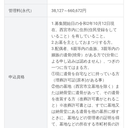
管理料(永代）
38,127～660,672円
1.募集開始日の令和2年10月12日現
在、西宮市内に住所(住民登録をして
いること）を有していること。
2.お墓を主としておまつりする方。
3.配偶者、6親等内の血族、3親等内の
姻族の遺骨(焼骨）がある方で(分骨に
よる申し込みは認めません）、つぎの
一つに当てはまる方。
①現に遺骨を自宅などに持っている方
申込資格
（埋葬許可証(原本)がある事）
②他の墓地（西宮市立墓地を除く）ま
たは納骨堂に遺骨があって、その遺骨
を改装する方（改葬許可書がとれるこ
と）※改葬許可書とは、すでに墓地又
は納骨堂にある遺骨を他の墓所に移す
ときに、墓地などの管理者の証明を得
て、墓地などの所在する市町村長の許