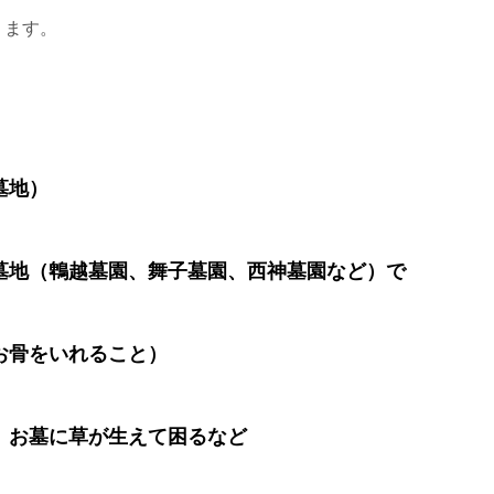
ります。
墓地）
墓地（鵯越墓園、舞子墓園、西神墓園など）で
お骨をいれること）
、お墓に草が生えて困るなど