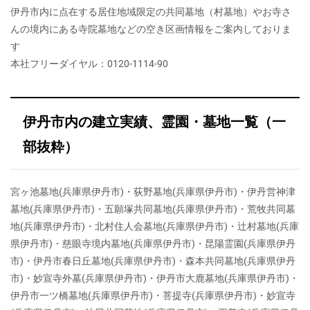
伊丹市内に点在する居住地域限定の共同墓地（村墓地）やお寺さ
んの境内にある寺院墓地などの空き区画情報をご案内しておりま
す
本社フリーダイヤル：0120-1114-90
伊丹市内の建立実績、霊園・墓地一覧（一
部抜粋）
宮ヶ池墓地(兵庫県伊丹市)・荻野墓地(兵庫県伊丹市)・伊丹営神津
墓地(兵庫県伊丹市)・五願塚共同墓地(兵庫県伊丹市)・荒牧共同墓
地(兵庫県伊丹市)・北村住人会墓地(兵庫県伊丹市)・辻村墓地(兵庫
県伊丹市)・慈眼寺境内墓地(兵庫県伊丹市)・昆陽霊園(兵庫県伊丹
市)・伊丹市春日丘墓地(兵庫県伊丹市)・森本共同墓地(兵庫県伊丹
市)・妙宣寺外墓(兵庫県伊丹市)・伊丹市大鹿墓地(兵庫県伊丹市)・
伊丹市一ツ橋墓地(兵庫県伊丹市)・菩提寺(兵庫県伊丹市)・妙宣寺