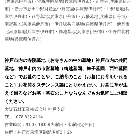
(兵庫県伊丹市)・池尻共同墓地(兵庫県伊丹市)・正善寺(兵庫県伊丹
市)・伊丹市新田中野財産区中野霊園(兵庫県伊丹市)・中野墓地(兵
庫県伊丹市)・萩野墓地(兵庫県伊丹市)・八幡墓地(兵庫県伊丹市)・
南野墓地(兵庫県伊丹市)・伊丹坂共同墓地(兵庫県伊丹市)・伊丹市
北河原墓地(兵庫県伊丹市)・堀池墓地(兵庫県伊丹市)・伊丹市北村
墓地(兵庫県伊丹市)
神戸市内の寺院墓地（お寺さんの中の墓地）
神戸市内の共同
墓地、神戸市内の市営墓地（鵯越墓園、舞子墓園、西神墓園
など）で
お墓のことや、ご納骨のこと（お墓にお骨をいれる
こと）
お花筒をステンレス製にとりかえたい、お墓に草が生
えて困るなど
お墓・墓石のことならなんでもお気軽にご相談
ください。
大阪石材工業株式会社 神戸支店
TEL：078-822-4114
営業時間：9:00～18:00(火曜日・水曜日定休日)
住所：神戸市東灘区御影塚町2‐1‐26