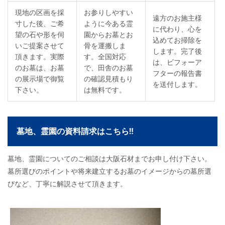
現地の区画を採
お参りしやすい
遠方のお施主様
寸した後、ご希
ように今ある霊
に代わり、心を
望の石や形を伺
園からお墓とお
込めてお掃除を
いご提案させて
骨を運搬しま
します。完了後
頂きます。実際
す。全国対応
は、ビフォーア
のお墓は、お墓
で、田舎のお墓
フターの報告書
の展示場で御覧
の確認見積もり
を送付します。
下さい。
は無料です。
墓地、霊園の資料請求はこちら‼
墓地、霊園についてのご相談は大阪石材までお申し付け下さい。
墓所選びのポイントや将来建立するお墓のイメージからの墓所選
びなど、丁寧に解説させて頂きます。