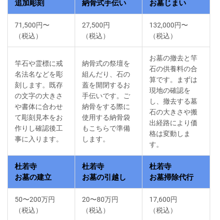
追加彫刻
納骨式手伝い
お墓じまい
71,500円〜
27,500円
132,000円〜
（税込）
（税込）
（税込）
お墓の撤去と竿
竿石や霊標に戒
納骨式の祭壇を
石の供養料の合
名法名などを彫
組んだり、石の
算です。まずは
刻します。既存
蓋を開閉するお
現地の確認を
の文字の大きさ
手伝いです。ご
し、撤去する墓
や書体に合わせ
納骨をする際に
石の大きさや搬
て彫刻見本をお
使用する納骨袋
出経路により価
作りし確認後工
もこちらで準備
格は変動しま
事に入ります。
します。
す。
杜若寺
杜若寺
杜若寺
お墓の建立
お墓の引越し
お墓掃除代行
50〜200万円
20〜80万円
17,600円
（税込）
（税込）
（税込）