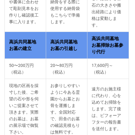
や書体に合わせ
納骨をする際に
石の大きさや搬
て彫刻見本をお
使用する納骨袋
出経路により価
作りし確認後工
もこちらで準備
格は変動しま
事に入ります。
します。
す。
高浜共同墓地
高浜共同墓地
高浜共同墓地
お墓掃除お墓参
お墓の建立
お墓の引越し
り代行
50〜200万円
20〜80万円
17,600円～
（税込）
（税込）
（税込）
現地の区画を採
お参りしやすい
遠方のお施主様
寸した後、ご希
ように今ある霊
に代わり、心を
望の石や形を伺
園からお墓とお
込めてお掃除を
いご提案させて
骨を運搬しま
します。完了後
頂きます。実際
す。全国対応
は、ビフォーア
のお墓は、お墓
で、田舎のお墓
フターの報告書
の展示場で御覧
の確認見積もり
を送付します。
下さい。
は無料です。