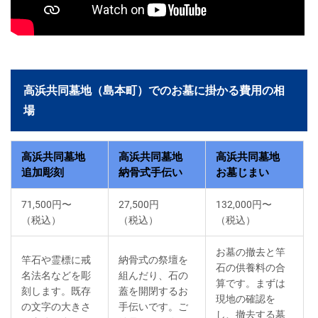
高浜共同墓地（島本町）でのお墓に掛かる費用の相
場
高浜共同墓地
高浜共同墓地
高浜共同墓地
追加彫刻
納骨式手伝い
お墓じまい
71,500円〜
27,500円
132,000円〜
（税込）
（税込）
（税込）
お墓の撤去と竿
竿石や霊標に戒
納骨式の祭壇を
石の供養料の合
名法名などを彫
組んだり、石の
算です。まずは
刻します。既存
蓋を開閉するお
現地の確認を
の文字の大きさ
手伝いです。ご
し、撤去する墓