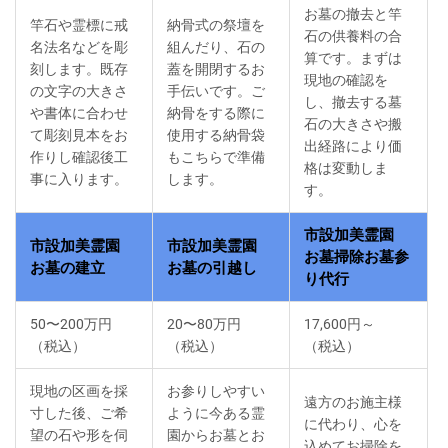
お墓の撤去と竿
竿石や霊標に戒
納骨式の祭壇を
石の供養料の合
名法名などを彫
組んだり、石の
算です。まずは
刻します。既存
蓋を開閉するお
現地の確認を
の文字の大きさ
手伝いです。ご
し、撤去する墓
や書体に合わせ
納骨をする際に
石の大きさや搬
て彫刻見本をお
使用する納骨袋
出経路により価
作りし確認後工
もこちらで準備
格は変動しま
事に入ります。
します。
す。
市設加美霊園
市設加美霊園
市設加美霊園
お墓掃除お墓参
お墓の建立
お墓の引越し
り代行
50〜200万円
20〜80万円
17,600円～
（税込）
（税込）
（税込）
現地の区画を採
お参りしやすい
遠方のお施主様
寸した後、ご希
ように今ある霊
に代わり、心を
望の石や形を伺
園からお墓とお
込めてお掃除を