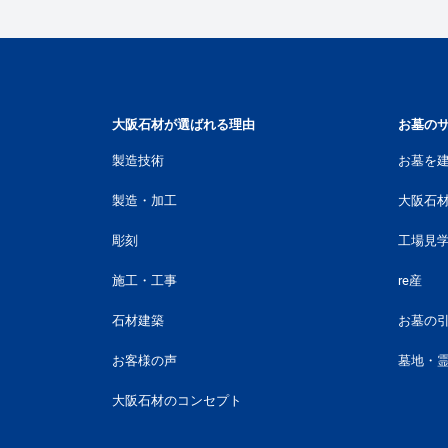
大阪石材が選ばれる理由
お墓の
製造技術
お墓を
製造・加工
大阪石
彫刻
工場見
施工・工事
re産
石材建築
お墓の
お客様の声
墓地・
大阪石材のコンセプト