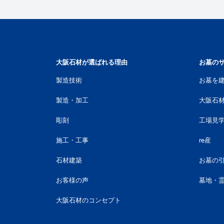
大阪石材が選ばれる理由
お墓の
製造技術
お墓を
製造・加工
大阪石
彫刻
工場見
施工・工事
re産
石材建築
お墓の
お客様の声
墓地・
大阪石材のコンセプト