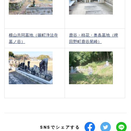
横山共同墓地（篠町浄法寺
鹿谷・柿花・奥条墓地（稗
墓ノ谷）
田野町鹿谷尾崎）
SNSでシェアする