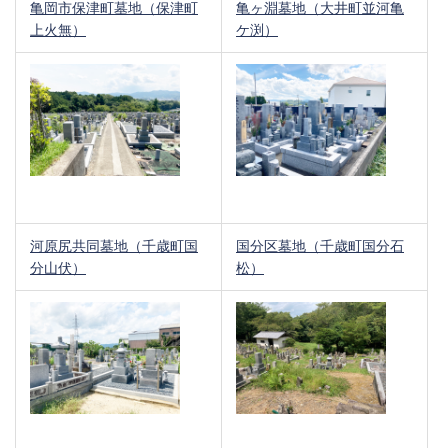
亀岡市保津町墓地（保津町
亀ヶ淵墓地（大井町並河亀
上火無）
ケ渕）
河原尻共同墓地（千歳町国
国分区墓地（千歳町国分石
分山伏）
松）