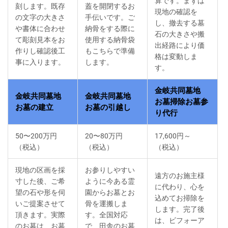
算です。まずは
刻します。既存
蓋を開閉するお
現地の確認を
の文字の大きさ
手伝いです。ご
し、撤去する墓
や書体に合わせ
納骨をする際に
石の大きさや搬
て彫刻見本をお
使用する納骨袋
出経路により価
作りし確認後工
もこちらで準備
格は変動しま
事に入ります。
します。
す。
金岐共同墓地
金岐共同墓地
金岐共同墓地
お墓掃除お墓参
お墓の建立
お墓の引越し
り代行
50〜200万円
20〜80万円
17,600円～
（税込）
（税込）
（税込）
現地の区画を採
お参りしやすい
遠方のお施主様
寸した後、ご希
ように今ある霊
に代わり、心を
望の石や形を伺
園からお墓とお
込めてお掃除を
いご提案させて
骨を運搬しま
します。完了後
頂きます。実際
す。全国対応
は、ビフォーア
のお墓は、お墓
で、田舎のお墓