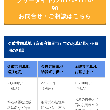
フリーダイヤル 0120-1114-
90
お問合せ・ご相談はこちら
金岐共同墓地（京都府亀岡市）でのお墓に掛かる費
用の相場
金岐共同墓地
金岐共同墓地
金岐共同墓地
追加彫刻
納骨式手伝い
お墓じまい
71,500円〜
27,500円
132,000円〜
（税込）
（税込）
（税込）
お墓の撤去と竿
竿石や霊標に戒
納骨式の祭壇を
石の供養料の合
名法名などを彫
組んだり、石の