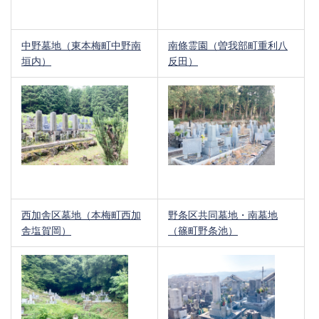
中野墓地（東本梅町中野南
南條霊園（曽我部町重利八
垣内）
反田）
西加舎区墓地（本梅町西加
野条区共同墓地・南墓地
舎塩賀岡）
（篠町野条池）