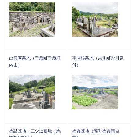
出雲区墓地（千歳町千歳垣
宇津根墓地（吉川町穴川見
内山）
付）
馬詰墓地・三ツ辻墓地（馬
馬堀墓地（篠町馬堀南垣