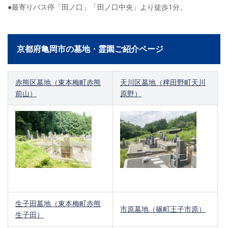
●最寄りバス停「田ノ口」「田ノ口中央」より徒歩1分。
京都府亀岡市の墓地・霊園ご紹介ページ
赤熊区墓地（東本梅町赤熊
天川区墓地（稗田野町天川
前山）
原野）
生子田墓地（東本梅町赤熊
市原墓地（篠町王子市原）
生子田）