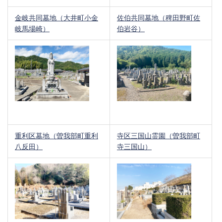
金岐共同墓地（大井町小金
佐伯共同墓地（稗田野町佐
岐馬場崎）
伯岩谷）
重利区墓地（曽我部町重利
寺区三国山霊園（曽我部町
八反田）
寺三国山）