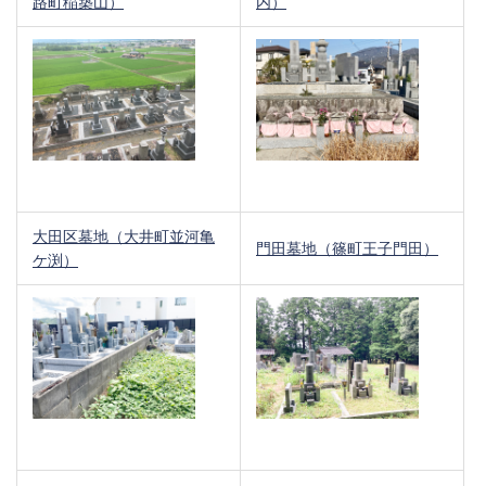
路町稲築山）
内）
大田区墓地（大井町並河亀
門田墓地（篠町王子門田）
ケ渕）