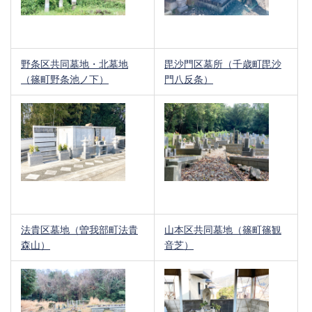
野条区共同墓地・北墓地
毘沙門区墓所（千歳町毘沙
（篠町野条池ノ下）
門八反条）
法貴区墓地（曽我部町法貴
山本区共同墓地（篠町篠観
森山）
音芝）