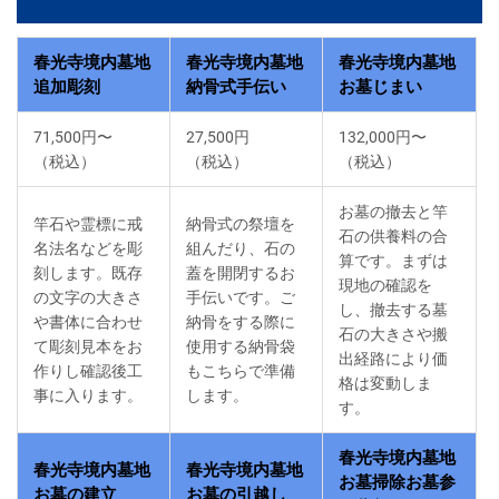
春光寺境内墓地
春光寺境内墓地
春光寺境内墓地
追加彫刻
納骨式手伝い
お墓じまい
71,500円〜
27,500円
132,000円〜
（税込）
（税込）
（税込）
お墓の撤去と竿
竿石や霊標に戒
納骨式の祭壇を
石の供養料の合
名法名などを彫
組んだり、石の
算です。まずは
刻します。既存
蓋を開閉するお
現地の確認を
の文字の大きさ
手伝いです。ご
し、撤去する墓
や書体に合わせ
納骨をする際に
石の大きさや搬
て彫刻見本をお
使用する納骨袋
出経路により価
作りし確認後工
もこちらで準備
格は変動しま
事に入ります。
します。
す。
春光寺境内墓地
春光寺境内墓地
春光寺境内墓地
お墓掃除お墓参
お墓の建立
お墓の引越し