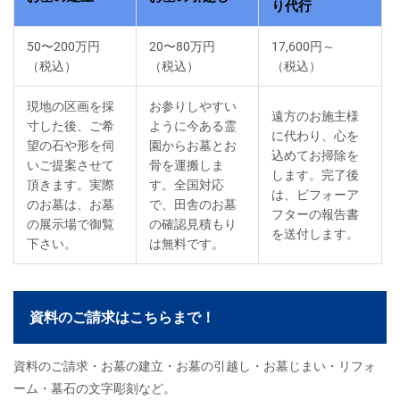
り代行
50〜200万円
20〜80万円
17,600円～
（税込）
（税込）
（税込）
現地の区画を採
お参りしやすい
遠方のお施主様
寸した後、ご希
ように今ある霊
に代わり、心を
望の石や形を伺
園からお墓とお
込めてお掃除を
いご提案させて
骨を運搬しま
します。完了後
頂きます。実際
す。全国対応
は、ビフォーア
のお墓は、お墓
で、田舎のお墓
フターの報告書
の展示場で御覧
の確認見積もり
を送付します。
下さい。
は無料です。
資料のご請求はこちらまで！
資料のご請求・お墓の建立・お墓の引越し・お墓じまい・リフォ
ーム・墓石の文字彫刻など。