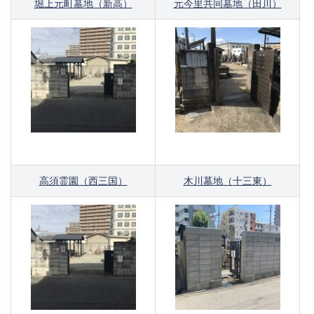
堀上元町墓地（新高）
元今里共同墓地（田川）
高須霊園（西三国）
木川墓地（
十三
東
）