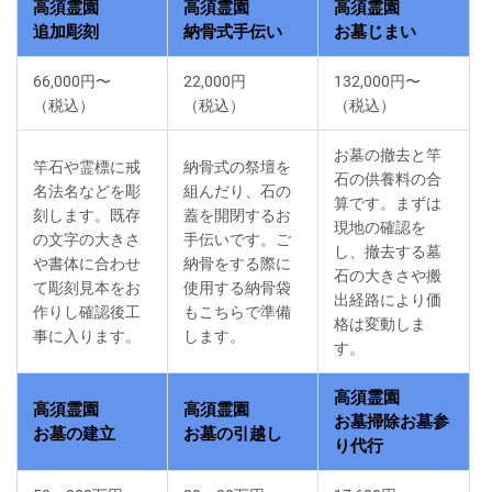
高須霊園
高須霊園
高須霊園
追加彫刻
納骨式手伝い
お墓じまい
66,000円〜
22,000円
132,000円〜
（税込）
（税込）
（税込）
お墓の撤去と竿
竿石や霊標に戒
納骨式の祭壇を
石の供養料の合
名法名などを彫
組んだり、石の
算です。まずは
刻します。既存
蓋を開閉するお
現地の確認を
の文字の大きさ
手伝いです。ご
し、撤去する墓
や書体に合わせ
納骨をする際に
石の大きさや搬
て彫刻見本をお
使用する納骨袋
出経路により価
作りし確認後工
もこちらで準備
格は変動しま
事に入ります。
します。
す。
高須霊園
高須霊園
高須霊園
お墓掃除お墓参
お墓の建立
お墓の引越し
り代行