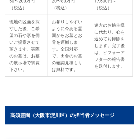
50〜200万円
20〜80万円
17,600円～
（税込）
（税込）
（税込）
現地の区画を採
お参りしやすい
遠方のお施主様
寸した後、ご希
ように今ある霊
に代わり、心を
望の石や形を伺
園からお墓とお
込めてお掃除を
いご提案させて
骨を運搬しま
します。完了後
頂きます。実際
す。全国対応
は、ビフォーア
のお墓は、お墓
で、田舎のお墓
フターの報告書
の展示場で御覧
の確認見積もり
を送付します。
下さい。
は無料です。
高須霊園（大阪市淀川区）の担当者メッセージ