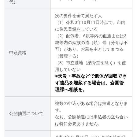
代）
次の要件を全て満たす人
（1）令和3年10月11日時点で、市内
に住民登録をしている
（2）配偶者、6親等内の血族または3
親等内の姻族の遺（焼）骨（分骨は不
可）があり、お墓を主としてまつる
申込資格
（管理する）
（3）市立墓地（納骨堂を除く）を使
用していない
※天災・事故などで遺体が回収でき
ず遺品を埋蔵する場合は、斎園管
理課へ相談を。
複数の申込がある場合は抽選となりま
す。
公開抽選について
なお、公開抽選には申込者の立ち合い
は特に必要ありません。