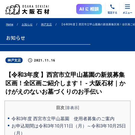
電話する
メニュー
Home
お知らせ
神戸支店
【令和3年度 】西宮市立甲山墓園の新規募集区画！全区画ご
お知らせ
2021.11.16
神戸支店
【令和3年度 】西宮市立甲山墓園の新規募集
区画！全区画ご紹介します！ - 大阪石材｜か
けがえのないお墓づくりのお手伝い
目次
[
非表示
]
令和3年度 西宮市立甲山墓園 使用者募集のご案内
お申込期間は令和3年10月11日（月）～令和3年10月25日
（月）