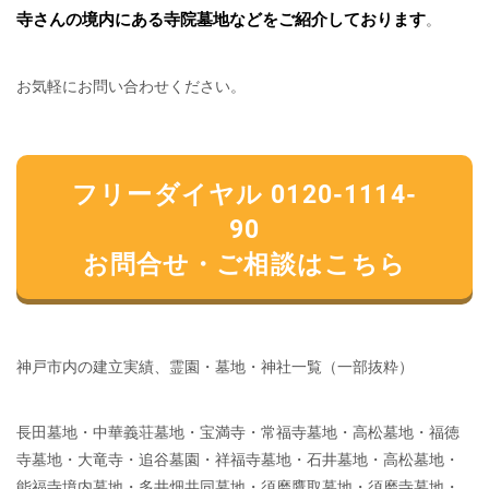
寺さんの境内にある寺院墓地などをご紹介しております
。
お気軽にお問い合わせください。
フリーダイヤル 0120-1114-
90
お問合せ・ご相談はこちら
神戸市内の建立実績、霊園・墓地・神社一覧（一部抜粋）
長田墓地・中華義荘墓地・宝満寺・常福寺墓地・高松墓地・福徳
寺墓地・大竜寺・追谷墓園・祥福寺墓地・石井墓地・高松墓地・
能福寺境内墓地・多井畑共同墓地・須磨鷹取墓地・須磨寺墓地・