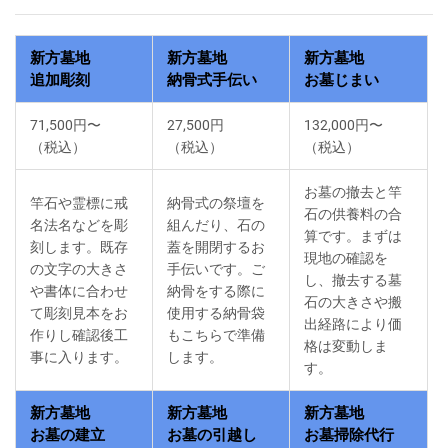
新方墓地
新方墓地
新方墓地
追加彫刻
納骨式手伝い
お墓じまい
71,500円〜
27,500円
132,000円〜
（税込）
（税込）
（税込）
お墓の撤去と竿
竿石や霊標に戒
納骨式の祭壇を
石の供養料の合
名法名などを彫
組んだり、石の
算です。まずは
刻します。既存
蓋を開閉するお
現地の確認を
の文字の大きさ
手伝いです。ご
し、撤去する墓
や書体に合わせ
納骨をする際に
石の大きさや搬
て彫刻見本をお
使用する納骨袋
出経路により価
作りし確認後工
もこちらで準備
格は変動しま
事に入ります。
します。
す。
新方墓地
新方墓地
新方墓地
お墓の建立
お墓の引越し
お墓掃除代行