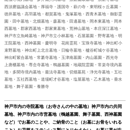
西須磨協議会墓地・厚福寺・護国寺・萩の寺・東明桜ヶ丘墓園・
徳井墓地・高羽墓地・都賀墓地・鬼塚墓地・西青木墓地・御影霊
園・田中墓地・北畑墓地・森墓地・田邊墓地・岡本東墓地・岡本
西墓地・郡家西墓地・郡家東墓地・荒神山墓地・本庄深江墓地・
神戸市立魚崎墓地・神戸市立小林墓地・石屋墓園・野寄墓地・明
王院墓地・西神墓園・慶明寺 花崗霊苑・宝珠寺墓地・神出町小
束野墓地・神出町上北古墓地・日輪寺墓地・櫨谷町城ケ谷墓地・
神出町紫合墓地・常纂寺墓地・玉津南墓園・内山墓園・西光寺
上唐櫃墓地・専念寺墓地・鵯越墓園・地蔵院霊園・常楽寺境内墓
地・多聞寺境内墓地・最法寺墓地・切畑墓苑・浄光寺墓地・五社
墓地・五社西墓地・道場町才谷墓地・塩屋墓地・乙木墓地・垂水
墓地・舞子墓園・養勝寺
神戸市内の寺院墓地（お寺さんの中の墓地）
神戸市内の共同
墓地、神戸市内の市営墓地（鵯越墓園、舞子墓園、西神墓園
など）で
お墓のことや、ご納骨のこと（お墓にお骨をいれる