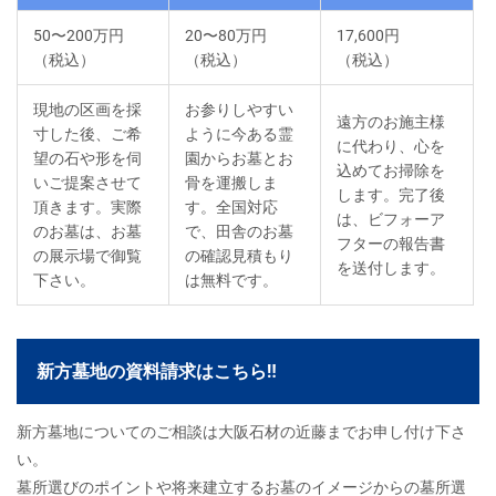
50〜200万円
20〜80万円
17,600円
（税込）
（税込）
（税込）
現地の区画を採
お参りしやすい
遠方のお施主様
寸した後、ご希
ように今ある霊
に代わり、心を
望の石や形を伺
園からお墓とお
込めてお掃除を
いご提案させて
骨を運搬しま
します。完了後
頂きます。実際
す。全国対応
は、ビフォーア
のお墓は、お墓
で、田舎のお墓
フターの報告書
の展示場で御覧
の確認見積もり
を送付します。
下さい。
は無料です。
新方墓地の資料請求はこちら‼
新方墓地についてのご相談は大阪石材の近藤までお申し付け下さ
い。
墓所選びのポイントや将来建立するお墓のイメージからの墓所選