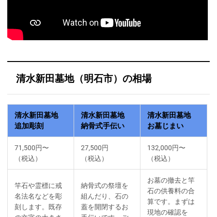
清水新田墓地（明石市）の相場
清水新田墓地
清水新田墓地
清水新田墓地
追加彫刻
納骨式手伝い
お墓じまい
71,500円〜
27,500円
132,000円〜
（税込）
（税込）
（税込）
お墓の撤去と竿
竿石や霊標に戒
納骨式の祭壇を
石の供養料の合
名法名などを彫
組んだり、石の
算です。まずは
刻します。既存
蓋を開閉するお
現地の確認を