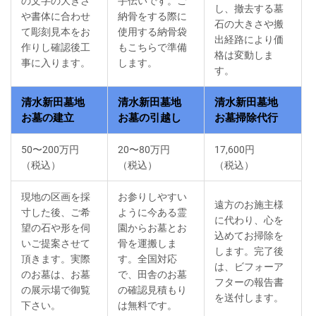
の文字の大きさ
手伝いです。ご
し、撤去する墓
や書体に合わせ
納骨をする際に
石の大きさや搬
て彫刻見本をお
使用する納骨袋
出経路により価
作りし確認後工
もこちらで準備
格は変動しま
事に入ります。
します。
す。
清水新田墓地
清水新田墓地
清水新田墓地
お墓の建立
お墓の引越し
お墓掃除代行
50〜200万円
20〜80万円
17,600円
（税込）
（税込）
（税込）
現地の区画を採
お参りしやすい
遠方のお施主様
寸した後、ご希
ように今ある霊
に代わり、心を
望の石や形を伺
園からお墓とお
込めてお掃除を
いご提案させて
骨を運搬しま
します。完了後
頂きます。実際
す。全国対応
は、ビフォーア
のお墓は、お墓
で、田舎のお墓
フターの報告書
の展示場で御覧
の確認見積もり
を送付します。
下さい。
は無料です。