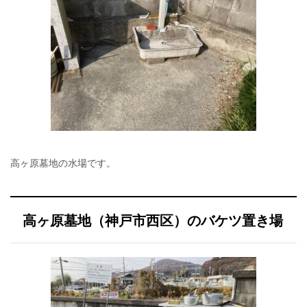
高ヶ原墓地の水場です。
高ヶ原墓地（神戸市西区）のバケツ置き場