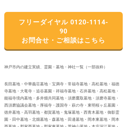
フリーダイヤル 0120-1114-
90
お問合せ・ご相談はこちら
神戸市内の建立実績、霊園・墓地・神社一覧（一部抜粋）
長田墓地・中華義荘墓地・宝満寺・常福寺墓地・高松墓地・福徳
寺墓地・大竜寺・追谷墓園・祥福寺墓地・石井墓地・高松墓地・
能福寺境内墓地・多井畑共同墓地・須磨鷹取墓地・須磨寺墓地・
西須磨協議会墓地・厚福寺・護国寺・萩の寺・東明桜ヶ丘墓園・
徳井墓地・高羽墓地・都賀墓地・鬼塚墓地・西青木墓地・御影霊
園・田中墓地・北畑墓地・森墓地・田邊墓地・岡本東墓地・岡本
西墓地・郡家西墓地・郡家東墓地・荒神山墓地・本庄深江墓地・