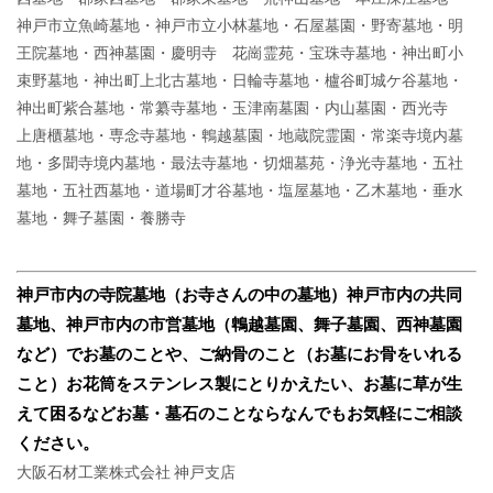
神戸市立魚崎墓地・神戸市立小林墓地・石屋墓園・野寄墓地・明
王院墓地・西神墓園・慶明寺 花崗霊苑・宝珠寺墓地・神出町小
束野墓地・神出町上北古墓地・日輪寺墓地・櫨谷町城ケ谷墓地・
神出町紫合墓地・常纂寺墓地・玉津南墓園・内山墓園・西光寺
上唐櫃墓地・専念寺墓地・鵯越墓園・地蔵院霊園・常楽寺境内墓
地・多聞寺境内墓地・最法寺墓地・切畑墓苑・浄光寺墓地・五社
墓地・五社西墓地・道場町才谷墓地・塩屋墓地・乙木墓地・垂水
墓地・舞子墓園・養勝寺
神戸市内の寺院墓地（お寺さんの中の墓地）
神戸市内の共同
墓地、神戸市内の市営墓地（鵯越墓園、舞子墓園、西神墓園
など）で
お墓のことや、ご納骨のこと（お墓にお骨をいれる
こと）
お花筒をステンレス製にとりかえたい、お墓に草が生
えて困るなど
お墓・墓石のことならなんでもお気軽にご相談
ください。
大阪石材工業株式会社 神戸支店