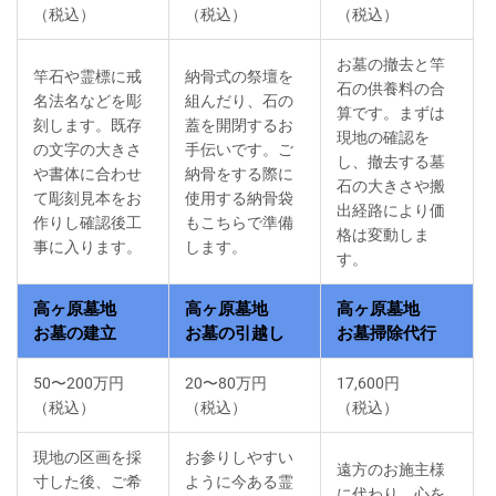
（税込）
（税込）
（税込）
お墓の撤去と竿
竿石や霊標に戒
納骨式の祭壇を
石の供養料の合
名法名などを彫
組んだり、石の
算です。まずは
刻します。既存
蓋を開閉するお
現地の確認を
の文字の大きさ
手伝いです。ご
し、撤去する墓
や書体に合わせ
納骨をする際に
石の大きさや搬
て彫刻見本をお
使用する納骨袋
出経路により価
作りし確認後工
もこちらで準備
格は変動しま
事に入ります。
します。
す。
高ヶ原墓地
高ヶ原墓地
高ヶ原墓地
お墓の建立
お墓の引越し
お墓掃除代行
50〜200万円
20〜80万円
17,600円
（税込）
（税込）
（税込）
現地の区画を採
お参りしやすい
遠方のお施主様
寸した後、ご希
ように今ある霊
に代わり、心を