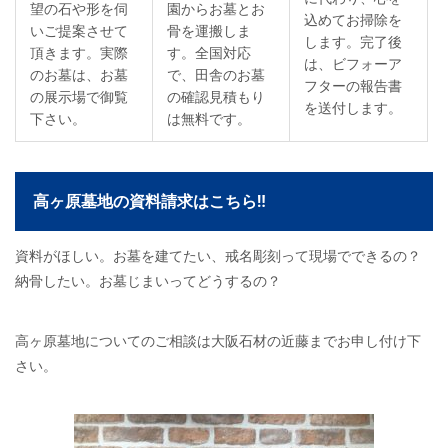
望の石や形を伺
園からお墓とお
込めてお掃除を
いご提案させて
骨を運搬しま
します。完了後
頂きます。実際
す。全国対応
は、ビフォーア
のお墓は、お墓
で、田舎のお墓
フターの報告書
の展示場で御覧
の確認見積もり
を送付します。
下さい。
は無料です。
高ヶ原墓地の資料請求はこちら‼
資料がほしい。お墓を建てたい、戒名彫刻って現場でできるの？
納骨したい。お墓じまいってどうするの？
高ヶ原墓地についてのご相談は大阪石材の近藤までお申し付け下
さい。