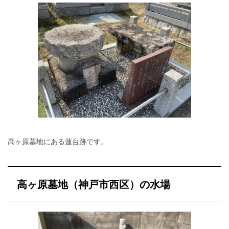
高ヶ原墓地にある蓮台跡です。
高ヶ原墓地（神戸市西区）の水場