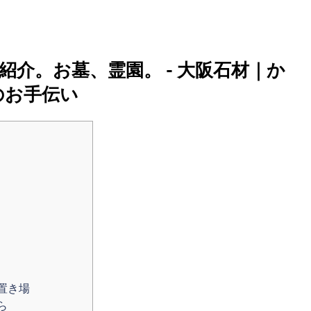
介。お墓、霊園。 - 大阪石材｜か
のお手伝い
置き場
ら