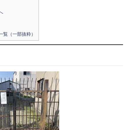
へ
一覧（一部抜粋）