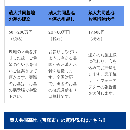
蔵人共同墓地
蔵人共同墓地
蔵人共同墓地
お墓の建立
お墓の引越し
お墓掃除代行
50〜200万円
20〜80万円
17,600円
（税込）
（税込）
（税込）
現地の区画を採
お参りしやすい
遠方のお施主様
寸した後、ご希
ように今ある霊
に代わり、心を
望の石や形を伺
園からお墓とお
込めてお掃除を
いご提案させて
骨を運搬しま
します。完了後
頂きます。実際
す。全国対応
は、ビフォーア
のお墓は、お墓
で、田舎のお墓
フターの報告書
の展示場で御覧
の確認見積もり
を送付します。
下さい。
は無料です。
蔵人共同墓地（宝塚市）の資料請求はこちら‼