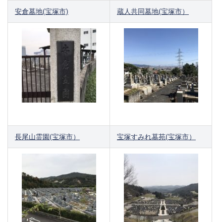
安倉墓地(宝塚市)
蔵人共同墓地(宝塚市）
長尾山霊園(宝塚市）
宝塚すみれ墓苑(宝塚市）