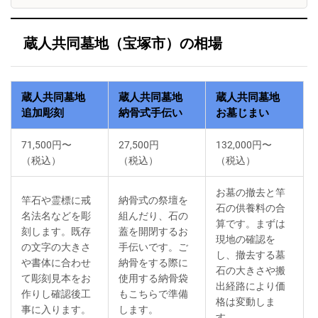
蔵人共同墓地（宝塚市）の相場
蔵人共同墓地
蔵人共同墓地
蔵人共同墓地
追加彫刻
納骨式手伝い
お墓じまい
71,500円〜
27,500円
132,000円〜
（税込）
（税込）
（税込）
お墓の撤去と竿
竿石や霊標に戒
納骨式の祭壇を
石の供養料の合
名法名などを彫
組んだり、石の
算です。まずは
刻します。既存
蓋を開閉するお
現地の確認を
の文字の大きさ
手伝いです。ご
し、撤去する墓
や書体に合わせ
納骨をする際に
石の大きさや搬
て彫刻見本をお
使用する納骨袋
出経路により価
作りし確認後工
もこちらで準備
格は変動しま
事に入ります。
します。
す。