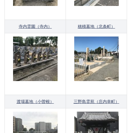
寺内霊園（寺内）
穂積墓地（北条町）
渡場墓地（小曽根）
三野島霊苑（庄内幸町）