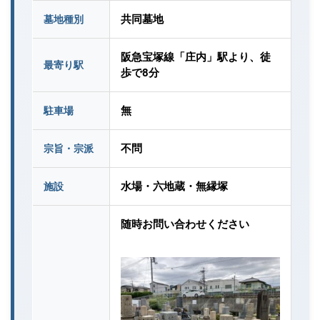
共同墓地
墓地種別
阪急宝塚線「庄内」駅より、徒
最寄り駅
歩で8分
無
駐車場
不問
宗旨・宗派
水場・六地蔵・無縁塚
施設
随時お問い合わせください