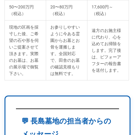
50〜200万円
20〜80万円
17,600円～
（税込）
（税込）
（税込）
現地の区画を採
お参りしやすい
遠方のお施主様
寸した後、ご希
ように今ある霊
に代わり、心を
望の石や形を伺
園からお墓とお
込めてお掃除を
いご提案させて
骨を運搬しま
します。完了後
頂きます。実際
す。全国対応
は、ビフォーア
のお墓は、お墓
で、田舎のお墓
フターの報告書
の展示場で御覧
の確認見積もり
を送付します。
下さい。
は無料です。
💬 長島墓地の担当者からの
メッセージ