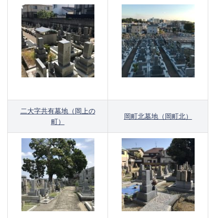
二大字共有墓地（岡上の
岡町北墓地（岡町北）
町）